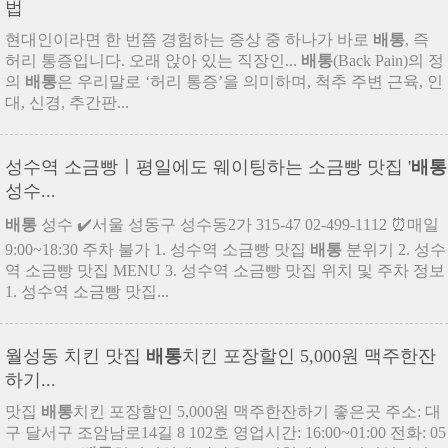
법
현대인이라면 한 번쯤 경험하는 증상 중 하나가 바로
배통
, 즉
허리 통증입니다. 오래 앉아 있는 직장인...
배통
(Back Pain)의 정
의
배통
은 우리말로 ‘허리 통증’을 의미하며, 척추 주변 근육, 인
대, 신경, 추간판...
성수역 소금빵ㅣ평일에도 웨이팅하는 소금빵 맛집 '
배통
성수...
배통
성수 ✔️서울 성동구 성수동2가 315-47 02-499-1112 ⏰매일
9:00~18:30 주차 불가 1. 성수역 소금빵 맛집
배통
분위기 2. 성수
역 소금빵 맛집 MENU 3. 성수역 소금빵 맛집 위치 및 주차 정보
1. 성수역 소금빵 맛집...
월성동 치킨 맛집
배통
치킨 포장할인 5,000원 맥주한잔
하기...
맛집
배통
치킨 포장할인 5,000원 맥주한잔하기 좋은곳 주소: 대
구 달서구 조암남로14길 8 102호 영업시간: 16:00~01:00 전화: 05