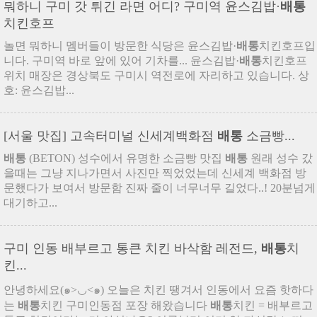
뭐하니 구미 갓 튀긴 라면 어디? 구미역 윤스김밥·
배통
치킨호프
놀면 뭐하니 멤버들이 방문한 식당은 윤스김밥·
배통
치킨호프입
니다. 구미역 바로 앞에 있어 기차를... 윤스김밥·
배통
치킨호프
위치 매장은 경상북도 구미시 역전로에 자리하고 있습니다. 상
호: 윤스김밥...
[서울 맛집] 고속터미널 신세계백화점
배통
소금빵...
배통
(BETON) 성수에서 유명한 소금빵 맛집
배통
원래 성수 갔
을때는 그냥 지나가면서 사진만 찍었었는데 신세계 백화점 방
문했다가 보여서 방문함 진짜 줄이 너무너무 길었다..! 20분넘게
대기하고...
구미 인동 배부르고 통큰 치킨 바삭함 레전드,
배통
치
킨...
안녕하세요(๑>◡<๑) 오늘은 치킨 땡겨서 인동에서 요즘 핫하다
는
배통
치킨 구미인동점 포장 해왔습니다
배통
치킨 = 배부르고