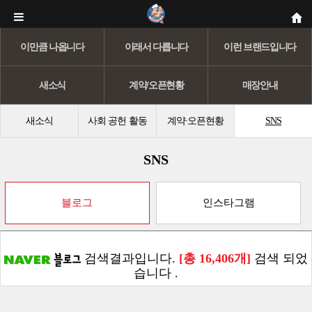
이만큼 나옵니다
이래서 다릅니다
이런 브랜드입니다
새소식
계약/오픈현황
매장안내
새소식
사회 공헌 활동
계약∙오픈현황
SNS
SNS
블로그
인스타그램
검색결과입니다.
[총 16,406개]
검색 되었
습니다 .