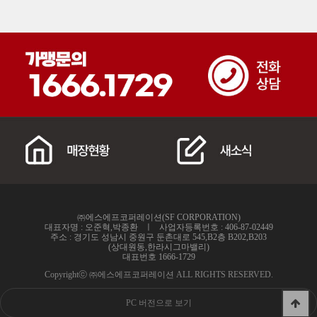
㈜에스에프코퍼레이션(SF CORPORATION)
대표자명 : 오준혁,박종환 ㅣ 사업자등록번호 : 406-87-02449
주소 : 경기도 성남시 중원구 둔촌대로 545,B2층 B202,B203
(상대원동,한라시그마밸리)
대표번호 1666-1729
Copyrightⓒ ㈜에스에프코퍼레이션 ALL RIGHTS RESERVED.
PC 버전으로 보기