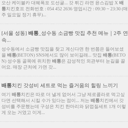
오산 케이블카 대혜폭포 도선굴... 갓 튀긴 라면 윤스김밥 X
배
통
치킨호프 전화번호 : 054 452 2636 영업시간 : 09:30 ~ 23:30 (매
주 일요일 정기 휴무)...
[서울 성동]
배통
_성수동 소금빵 맛집 추천 메뉴｜2주 연
속...
성수동에서 소금빵 맛집을 찾고 계신다면 한 번쯤은 들어보셨
을
배통
(BETON) SNS에서도 많이 보이길래... 맛집
배통
(BETO
N) 성수동 골목에 위치한
배통
은 감성적인 외관부터 눈길을 끌
어요. 매장 근처에 가면 갓...
배통
치킨 갓성비 세트로 먹는 즐거움의 힐링 느끼기
여기
배통
치킨은 따로 더 낼게 없어서 그냥 제로콜라로 먹고싶
다면 선택해서 시킬 수가 있다는 점이... 저는
배통
치킨에서 갓
성비를 주문했는데 구성은 치킨 한마리와 닭껍질세트 1개 이렇
게 오는 거였고 이게...