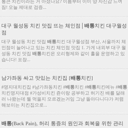
통큰 치킨이라는 거 아셨나요? 이름부터 이미 양 자신감 느껴
짐! 오늘 제대로 검증...
대구 월성동 치킨 맛집 뜨는 체인점│
배통
치킨 대구월성
점
대구 월성동 치킨 맛집
배통
치킨 대구월성점 부산, 서울까지 체
인점이 늘어나고 있는 치킨 체인점 맛집 1. 가게 내외부 대구 월
성동 치킨 맛집
배통
치킨은 오리형제와 같이 홀을 운영하고 있
습니다! 포장...
남가좌동 싸고 맛있는 치킨집 [
배통
치킨]
#명지대치킨집 #남가좌동치킨 #
배통
치킨 #
배통
치킨메뉴 #
배통
치킨명지대점 #가성비치킨 쥰이랑 공부하고 허기진 배를 달래
러 나왔는데 뭘 먹을지 모르겠는거임 그냥 돌아다니다가 저렴
해보이는 치킨집으로...
배통
(Back Pain), 허리 통증의 원인과 회복을 위한 관리