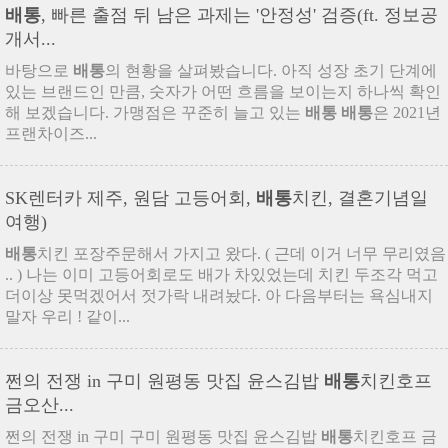
배통
, 빠른 출점 뒤 남은 과제는 '안정성' 검증(ft. 정보공
개서...
바탕으로
배통
의 현황을 살펴봤습니다. 아직 성장 초기 단계에
있는 브랜드인 만큼, 숫자가 어떤 흐름을 보이는지 하나씩 확인
해 보겠습니다. 가맹점은 꾸준히 늘고 있는
배통
배통
은 2021년
프랜차이즈...
SK렌터카 제주, 원담 고등어회,
배통
치킨, 결혼기념일
여행)
배통
치킨 포장주문해서 가지고 왔다. ( 근데 이거 너무 무리였음
.. ) 나는 이미 고등어회로도 배가 차있었는데 치킨 두조각 먹고
더이상 못먹겠어서 젓가락 내려놨다. 아 다음부터는 욕심내지
말자 우리 ! 같이...
쩐의 전쟁 in 구미 원평동 맛집 윤스김밥
배통
치킨호프
금오산...
쩐의 전쟁 in 구미 구미 원평동 맛집 윤스김밥
배통
치킨호프 금