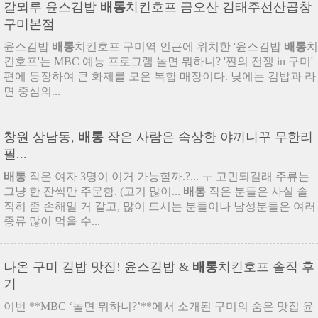
갈뫼루 윤스김밥
배통
치킨호프 금오산 김태주선산곱창
구미본점
윤스김밥
배통
치킨호프 구미역 인근에 위치한 '윤스김밥
배통
치
킨호프'는 MBC 예능 프로그램 놀면 뭐하니? '쩐의 전쟁 in 구미'
편에 등장하여 큰 화제를 모은 복합 매장이다. 낮에는 김밥과 라
면 중심의...
창원 상남동,
배통
작은 사람은 속상한 야끼니꾸 무한리
필...
배통
작은 여자 3명이 이거 가능할까.?... ㅜ 고민되길래 주류는
그냥 한 잔씩만 주문함. (고기 많이...
배통
작은 분들은 사실 솔
직히 좀 손해일 거 같고, 많이 드시는 분들이나 남성분들은 여러
종류 많이 먹을 수...
나온 구미 김밥 맛집! 윤스김밥 &
배통
치킨호프 솔직 후
기
이번 **MBC ‘놀면 뭐하니?’**에서 소개된 구미의 숨은 맛집 윤