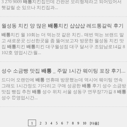
3 270 9009
배통
치킨집인데 간판은 오리형제라고 되어있어서
헷갈릴 순 있으나 치킨집과...
월성동 치킨 양 많은
배통
치킨 샵샵샵 레드통갈릭 후기
배통
치킨 월 10회는 더 먹는것 같은 치킨.. 매번 먹는 브랜드 말
고 새로운곳 신선한곳을 좀 뚫어보고자 방문한 월성동 치킨 맛
집
배통
치킨
배통
치킨 대구월성점 대구 달서구 조암남로14길 8
102호 영업시간:월...
성수 소금빵 맛집
배통
_ 주말 1시간 웨이팅 포장 후기...
드디어 오랜만에
배통
연휴때 방문했는데 역시어 웨이팅 연속
그래도 1시간정도 기다리고 구매 성공한
배통
후기 성수 소금방
맛집 빵집 추천
배통
성수 위치 서울 성동구 연무장7가길 8
배통
성수 ⏰영업시간...
1
2
3
4
5
6
7
8
9
10
[다음]