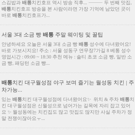
스김밥과
배통
치킨호프 역시 방송 직후... ⸻ 두 번째 맛집,
배통
치킨호프 방송을 본 사람이라면 가장 기억에 남았던 곳이
바로
배통
치킨호프가...
서울 3대 소금 빵
배통
주말 웨이팅 및 꿀팁
안녕하세요 오늘은 서울 3대 소금 빵
배통
성수에 다녀왔어요!
바로 가보시지요! 주소 : 서울 성동구 연무장7가길 8 베통 성수
영업시간 : 09:00 ~ 18:30 추천 메뉴 : 솔티 초코 소금 빵, 일반 소
금 빵, 패딩턴 소금 빵...
배통
치킨 대구월성점 야구 보며 즐기는 월성동 치킨 | 주
차가능...
있는
배통
치킨 대구월성점에 다녀왔어요✨ ️ 위치 & 주차
배통
치
킨 대구월성점은 신월성으로 넘어가는 길목에 자리 잡고 있어
요 ✨ 월성동에는 치킨집도 많고 맛집도 많지만 사실 주차가 정
말 전쟁이잖아요ㅜ...