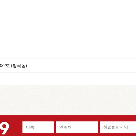
32호 (창곡동)