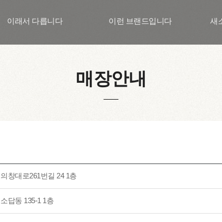
이래서 다릅니다
이런 브랜드입니다
새
매장안내
의창대로261번길 24 1층
답동 135-1 1층