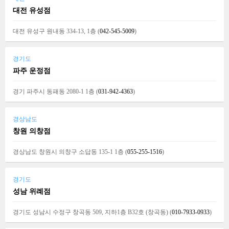
대전 유성점
대전 유성구 원내동 334-13, 1층 (
042-545-5009
)
경기도
파주 운정점
경기 파주시 동패동 2080-1 1층 (
031-942-4363
)
경상남도
창원 의창점
경상남도 창원시 의창구 소답동 135-1 1층 (
055-255-1516
)
경기도
성남 위례점
경기도 성남시 수정구 창곡동 509, 지하1층 B32호 (창곡동) (
010-7933-0933
)