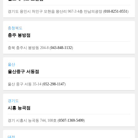
경기도 용인시 처인구 모현읍 왕산리 967-3 4층 만남의광장 (
010-8251-0551
)
충청북도
충주 봉방점
충북 충주시 봉방동 204-8 (
043-848-1132
)
울산
울산중구 서동점
울산 중구 서동 35-14 (
052-298-1147
)
경기도
시흥 능곡점
경기 시흥시 능곡동 744, 108호 (
0507-1369-5499
)
대전