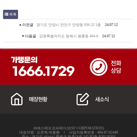
목록
이전글
경기도 안양시 만안구 안양동 836-32 1층
24.07.12
다음글
강원특별자치도 동해시 평릉동 464-6
24.07.12
㈜에스에프코퍼레이션(SF CORPORATION)
대표자명 : 오준혁,박종환 ㅣ 사업자등록번호 : 406-87-02449
주소 : 경기도 성남시 중원구 둔촌대로 545,B2층 B202,B203