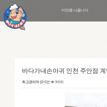
이만큼 나옵니다
바다가내손아귀 인천 주안점 
최고관리자
0건
906회