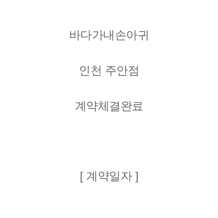
바다가내손아귀
인천 주안점
계약체결완료
[ 계약일자 ]