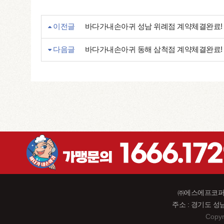
이전글
바다가내손아귀 성남 위례점 계약체결완료!
다음글
바다가내손아귀 동해 삼척점 계약체결완료!
㈜에스에프코퍼레이
주소 : 경기도 성
Copyr