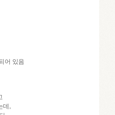
되어 있음
고
는데,