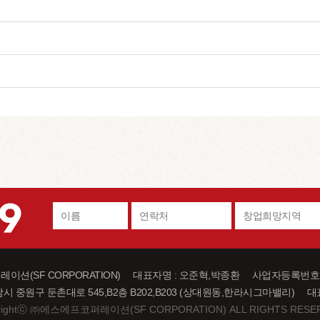
션(SF CORPORATION) 대표자명 : 오준혁,박종환 사업자등록번호 : 40
남시 중원구 둔촌대로 545,B2층 B202,B203 (상대원동,한라시그마밸리) 대표번
ight
ⓒ
㈜에스에프코퍼레이션(SF CORPORATION) ALL RIGHTS RESER