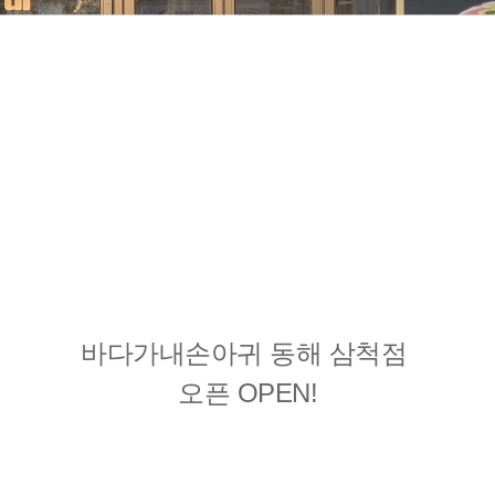
바다가내손아귀 동해 삼척점
오픈 OPEN!