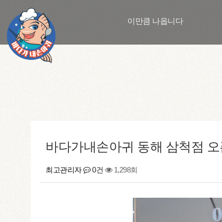
이만큼 나옵니다
바다가내손아귀 동해 삼척점 오
최고관리자
0건
1,298회