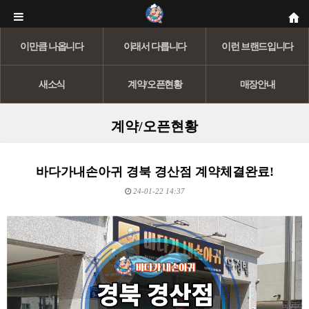
이만큼 나옵니다
이래서 다릅니다
이런 브랜드입니다
새소식
계약/오픈현황
매장안내
계약/오픈현황
바다가내손아귀 경북 경산점 계약체결완료!
24-01-22 14:37
본문