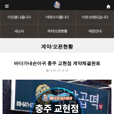
이만큼 나옵니다
이래서 다릅니다
이런 브랜드입니다
새소식
계약/오픈현황
매장안내
계약/오픈현황
바다가내손아귀 충주 교현점 계약체결완료
24-01-22 14:18
본문