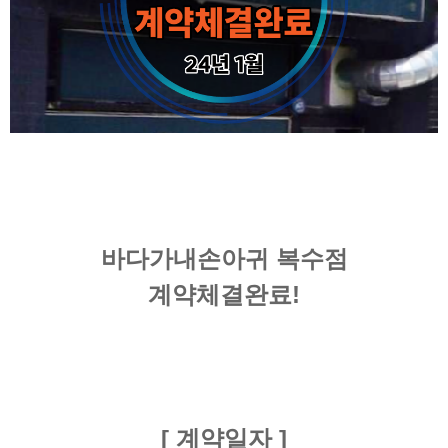
바다가내손아귀 복수점
계약체결완료!
[ 계약일자 ]