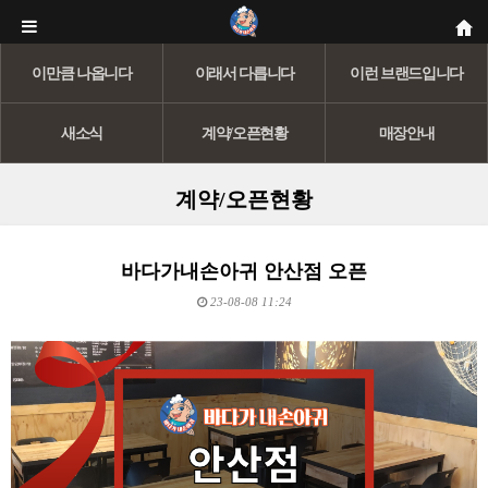
이만큼 나옵니다
이래서 다릅니다
이런 브랜드입니다
새소식
계약/오픈현황
매장안내
계약/오픈현황
바다가내손아귀 안산점 오픈
23-08-08 11:24
본문