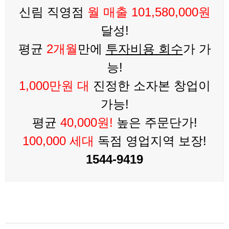
신림 직영점
월 매출 101,580,000원
달성!
평균
2개월
만에
투자비용 회수
가 가
능!
1,000만원 대
진정한 소자본 창업이
가능!
평균
40,000원!
높은 주문단가!
100,000 세대
독점 영업지역 보장!
1544-9419