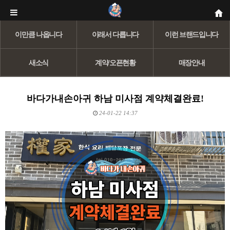
이만큼 나옵니다
이래서 다릅니다
이런 브랜드입니다
새소식
계약/오픈현황
매장안내
바다가내손아귀 하남 미사점 계약체결완료!
24-01-22 14:37
본문